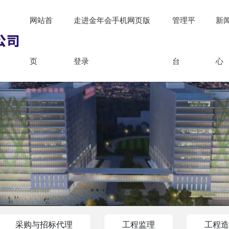
网站首
走进金年会手机网页版
管理平
新
页
登录
台
心
采购与招标代理
工程监理
工程