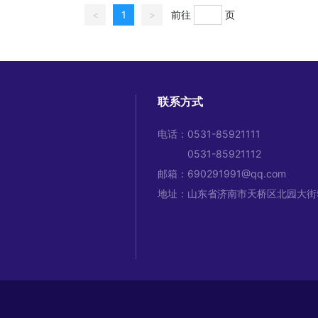
<
1
>
前往
页
联系方式
电话：
0531-85921111
0531-85921112
邮箱：
690291991@qq.com
地址：山东省济南市天桥区北园大街