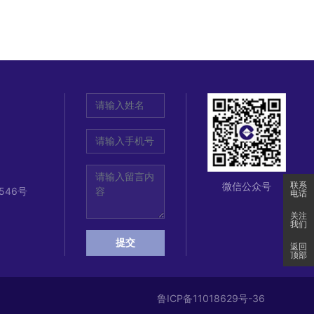
联系
微信公众号
546号
电话
关注
我们
提交
返回
顶部
鲁ICP备11018629号-36